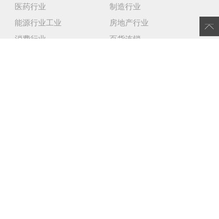
医药行业
制造行业
能源行业工业
房地产行业
消费行业
百货连锁
农牧行业
IT互联网行业
客户案例
行动学习与引导案例
公开课与沙龙
公开课
沙龙
专业研究/下载
研究出版物