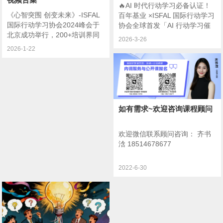
班！
🔥AI 时代行动学习必备认证！
《心智突围 创变未来》-ISFAL
百年基业 ×ISFAL 国际行动学习
国际行动学习协会2024峰会于
协会全球首发「AI 行动学习催
北京成功举行，200+培训界同
化师国际认证」2026 全国开营
2026-3-26
仁欢聚一堂，内涵10个视频，
2026-1-22
欢迎查看
如有需求~欢迎咨询课程顾问
欢迎微信联系顾问咨询： 齐书
浛 18514678677
2022-6-30